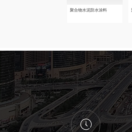
LK-JC-628 自粘聚合物改性
非固化橡胶沥青防水涂料
LK-JC-635种植屋面耐根穿
LK-JCY620 湿粘王-湿铺/预
弹性体（SBS）改性沥青防
塑性体改性沥青防水卷材
聚合物水泥防水涂料
沥青防水卷材
刺防水卷材
铺防水卷材
水卷材
ꂂ