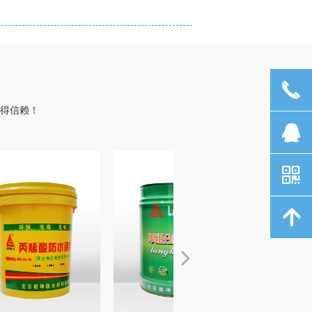
끅
值得信赖！
뀩
낃
녕
넲