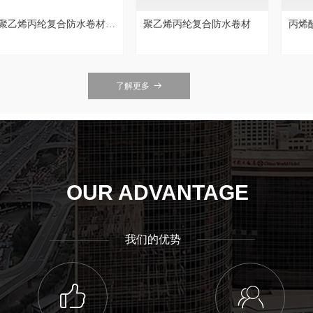
聚乙烯丙纶复合防水卷材专
聚乙烯丙纶复合防水卷材
丙烯
用胶粉
了解更多
뀠
OUR ADVANTAGE
我们的优势
ꀧ
ꁘ